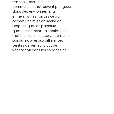
Par choix, certaines zones
communes se retrouvent plongées
dans des environnements
immersifs très foncés ce qui
permet une mise en scène de
l’espace que l’on parcoure
quotidiennement. La sobriété des
matériaux prime et se voit enrichie
par du mobilier aux différentes
teintes de vert et l’ajout de
végétation dans les espaces de
détente. Des niches éclairées, des
parois de polycarbonate et des
podiums parsèment les espaces
de transitions, offrant une vitrine
aux dernières collections.
Le projet s'est vu décerner la
certification Or dans la catégorie
bureau de plus de 54 000 pi.ca par
les Grands Prix du Design - 16e
édition.