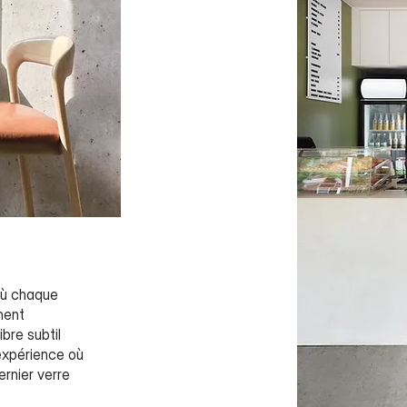
 où chaque
ment
ibre subtil
 expérience où
ernier verre