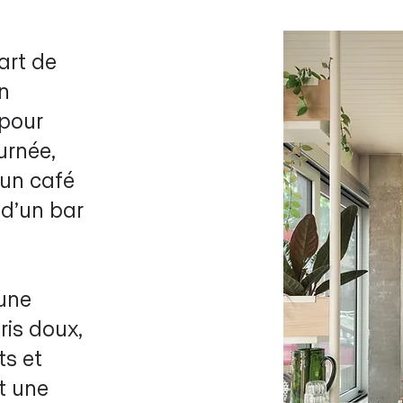
art de
gn
 pour
urnée,
’un café
 d’un bar
une
ris doux,
ts et
t une