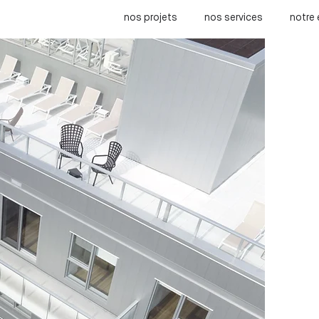
nos projets
nos services
notre