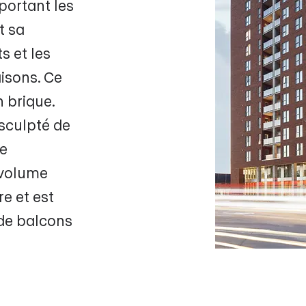
 portant les
t sa
s et les
aisons. Ce
 brique.
 sculpté de
ce
 volume
re et est
 de balcons