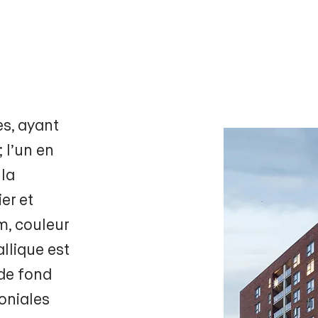
es, ayant
 l’un en
 la
er et
m, couleur
llique est
 de fond
oniales