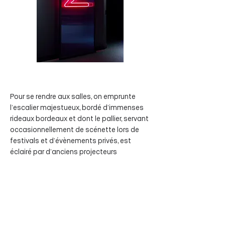
Pour se rendre aux salles, on emprunte
l’escalier majestueux, bordé d’immenses
rideaux bordeaux et dont le pallier, servant
occasionnellement de scénette lors de
festivals et d’évènements privés, est
éclairé par d’anciens projecteurs
suspendus à la trame de plafond. Juste en
face, un grand comptoir de service sur
lequel est déposé des luminaires
décoratifs, à la manière d’un bureau
d’accueil hôtelier, propose
rafraichissements, friandises et depuis