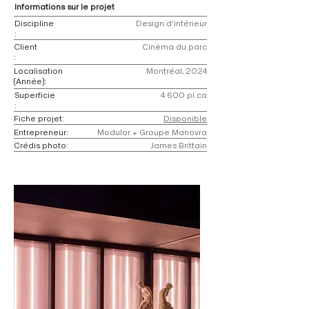
Informations sur le projet
Discipline
Design d'intérieur
:
Client
Cinéma du parc
:
Localisation
Montréal, 2024
(Année):
Superficie
4 600 pi.ca
:
Fiche projet:
Disponible
Entrepreneur:
Modulor + Groupe Manovra
Crédis photo:
James Brittain